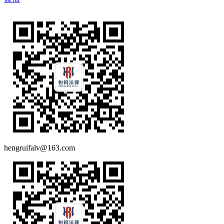
hengruifalv@163.com