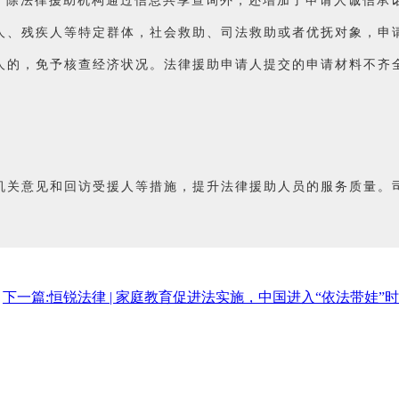
，除法律援助机构通过信息共享查询外，还增加了申请人诚信承
人、残疾人等特定群体，社会救助、司法救助或者优抚对象，申
人的，免予核查经济状况。法律援助申请人提交的申请材料不齐
机关意见和回访受援人等措施，提升法律援助人员的服务质量。
下一篇:恒锐法律 | 家庭教育促进法实施，中国进入“依法带娃”