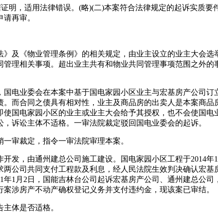
明，适用法律错误。(略)(二)本案符合法律规定的起诉实质要
申请再审。
》及《物业管理条例》的相关规定，由业主设立的业主大会选举
同管理相关事项。超出业主共有和物业共同管理事项范围之外的
国电业委会在本案中基于国电家园小区业主与宏基房产公司订立
债。而合同之债具有相对性，业主及商品房的出卖人是本案商品
即使国电家园小区的业主或业主大会给予其授权，也不会使国电
讼，诉讼主体不适格。一审法院裁定驳回国电业委会的起诉。
一审裁定，指令一审法院审理本案。
由通州建总公司施工建设。国电家园小区工程于2014年11月
请求两公司共同支付工程款及利息，经人民法院生效判决确认宏基
21年1月2日，国能吉林台公司起诉宏基房产公司、通州建总公
行案涉房产不动产确权登记义务并支付违约金，现该案已审结。
告主体是否适格。