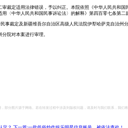
审裁定适用法律错误，予以纠正。本院依照《中华人民共和国民
适用〈中华人民共和国民事诉讼法〉的解释》第四百零七条第二
民事裁定及新疆维吾尔自治区高级人民法院伊犁哈萨克自治州分院(20
分院对本案进行审理。
，部分图片源于网络。若在转发过程中涉及到版权问题，请及时与我们联系，我们将
认定？
下一篇:一批低俗炒作娱乐明星信息账号，被依法查处！