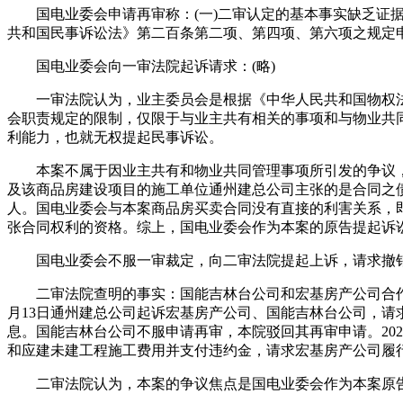
国电业委会申请再审称：(一)二审认定的基本事实缺乏证据证
共和国民事诉讼法》第二百条第二项、第四项、第六项之规定
国电业委会向一审法院起诉请求：(略)
一审法院认为，业主委员会是根据《中华人民共和国物权法
会职责规定的限制，仅限于与业主共有相关的事项和与物业共
利能力，也就无权提起民事诉讼。
本案不属于因业主共有和物业共同管理事项所引发的争议，
及该商品房建设项目的施工单位通州建总公司主张的是合同之
人。国电业委会与本案商品房买卖合同没有直接的利害关系，
张合同权利的资格。综上，国电业委会作为本案的原告提起诉
国电业委会不服一审裁定，向二审法院提起上诉，请求撤销
二审法院查明的事实：国能吉林台公司和宏基房产公司合作开发，
月13日通州建总公司起诉宏基房产公司、国能吉林台公司，
息。国能吉林台公司不服申请再审，本院驳回其再审申请。20
和应建未建工程施工费用并支付违约金，请求宏基房产公司履
二审法院认为，本案的争议焦点是国电业委会作为本案原