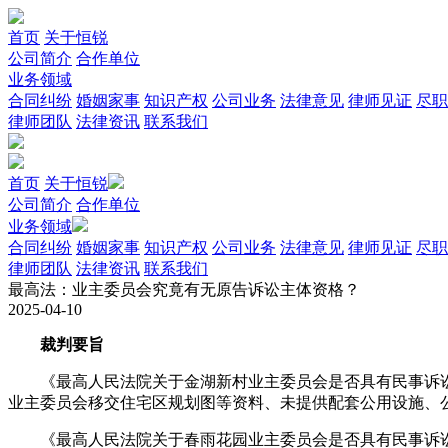
首页
关于恒锐
公司简介
合作单位
业务领域
合同纠纷
婚姻家事
知识产权
公司业务
法律意见
律师见证
尽职
律师团队
法律资讯
联系我们
首页
关于恒锐
公司简介
合作单位
业务领域
合同纠纷
婚姻家事
知识产权
公司业务
法律意见
律师见证
尽职
律师团队
法律资讯
联系我们
最高法：业主委员会究竟有无原告诉讼主体资格？
2025-04-10
裁判要旨
《最高人民法院关于金湖新村业主委员会是否具有民事诉讼主体资
业主委员会移交住宅区规划图等资料、未提供配套公用设施、
《最高人民法院关于春雨花园业主委员会是否具有民事诉讼主体