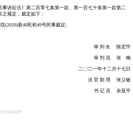
事诉讼法》第二百零七条第一款、第一百七十条第一款第二
款之规定，裁定如下：
20)新40民初49号民事裁定;
审 判 长 陈宏宇
审 判 员 张 梅
二〇二一年十二月十七日
法 官 助 理 张义敏
书 记 员 余亚平
尽快妥善处理。