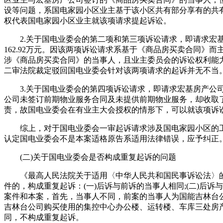
设等问题，系国电家园小区业主基于该小区共有部分享有的共
权代表国电家园小区业主就该项请求提起诉讼。
2.关于国电业委会的第二项和第三项诉讼请求，即请求宏基
162.92万元。因该两项诉讼请求系基于《商品房买卖合同
涉《商品房买卖合同》的当事人，且业主委员会的诉讼权利能
二审法院裁定驳回国电业委会针对该两项请求的起诉并无不当
3.关于国电业委会的第四项诉讼请求，即请求宏基房产公司终
公司未签订前期物业服务合同及未提供前期物业服务，却收取
责，故国电业委会在有业主大会授权的情形下，可以就该项诉
综上，对于国电业委会一审起诉请求涉及国电家园小区的工
认定国电业委会不是本案适格原告系适用法律错误，应予纠正
(二)关于国电业委会是否构成重复起诉的问题
《最高人民法院关于适用〈中华人民共和国民事诉讼法〉的解
件的，构成重复起诉：(一)后诉与前诉的当事人相同;(二)后诉与
案件和本案，首先，当事人不同，前案的当事人为国能吉林台
吉林台公司购买使用的集控中心办公楼、运转楼、车库三处房
同，不构成重复起诉。