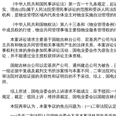
《中华人民共和国民事诉讼法》第一百一十九条规定，起诉必须
实、理由;(四)属于人民法院受理民事诉讼的范围和受诉人民
机构，是物业管理区域内代表全体业主对物业实施自治管理的
《中华人民共和国物权法》第八十三条和《物业管理条例》
中成员权的行使，物业共同管理事项主要指物业服务管理权的
本案诉讼请求主要基于国能吉林台公司、宏基房产公司与通
主共有和物业共同管理相关事项而产生的法律关系。本案诉讼
事权利主体的身份参加民事诉讼活动，国电业委会作为原告主
讼，并不能通过业主授权获得诉讼主体资格。
国能吉林台公司以宏基房产公司、通州建总公司为被告，已
一组证据中复函及裁判文书所涉案情与本案不同，二审法院对
审法院对该组证据的关联性和证明目的不予采信。综上，国电
持。
综上所述，国电业委会的上诉请求不能成立，应予驳回;一审
规定，裁定：驳回上诉，维持原裁定。国电业委会以国能吉林台公
本院再审认为，本案争议的焦点问题为：(一)二审法院认定国
(一)关于二审法院认定国电业委会不是本案适格原告是否