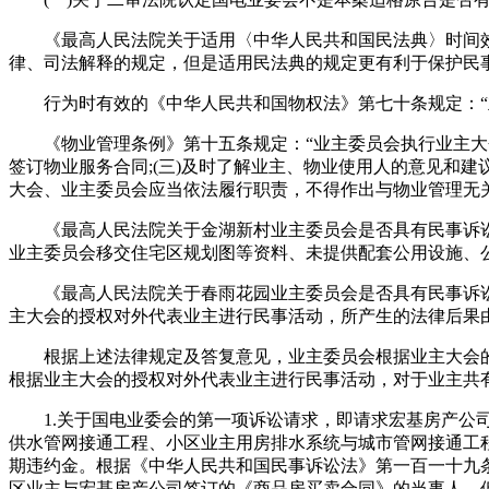
《最高人民法院关于适用〈中华人民共和国民法典〉时间效力
律、司法解释的规定，但是适用民法典的规定更有利于保护民
行为时有效的《中华人民共和国物权法》第七十条规定：“业
《物业管理条例》第十五条规定：“业主委员会执行业主大会的
签订物业服务合同;(三)及时了解业主、物业使用人的意见和建议
大会、业主委员会应当依法履行职责，不得作出与物业管理无
《最高人民法院关于金湖新村业主委员会是否具有民事诉讼主体资
业主委员会移交住宅区规划图等资料、未提供配套公用设施、
《最高人民法院关于春雨花园业主委员会是否具有民事诉讼主体
主大会的授权对外代表业主进行民事活动，所产生的法律后果
根据上述法律规定及答复意见，业主委员会根据业主大会的授
根据业主大会的授权对外代表业主进行民事活动，对于业主共
1.关于国电业委会的第一项诉讼请求，即请求宏基房产公司
供水管网接通工程、小区业主用房排水系统与城市管网接通工程、
期违约金。根据《中华人民共和国民事诉讼法》第一百一十九
区业主与宏基房产公司签订的《商品房买卖合同》的当事人，