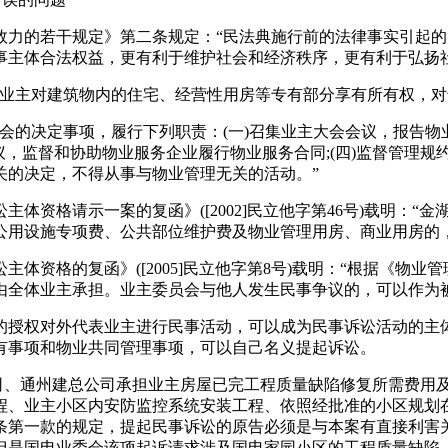
的若干规定》第二条规定：“民法典施行前的法律事实引起的
事主体合法权益，更有利于维护社会和经济秩序，更有利于弘扬
主对建筑物内的住宅、经营性用房等专有部分享有所有权，对
决定事项，履行下列职责：(一)召集业主大会会议，报告物业
，监督和协助物业服务企业履行物业服务合同;(四)监督管理规约
关的决定，不得从事与物业管理无关的活动。”
格请示一案的复函》([2002]民立他字第46号)载明：“金
公用设施专项费、公共部位维护费及物业管理用房、商业用房的
资格的复函》([2005]民立他字第8号)载明：“根据《物业
由全体业主承担。业主委员会与他人发生民事争议的，可以作为被
权对外代表业主进行民事活动，可以成为民事诉讼活动的主体
有事项和物业共同管理事项，可以自己名义提起诉讼。
、通州建总公司承担业主房屋已完工程质量缺陷修复所需费用及
业主小区内安防监控系统安装工程、依照经批准的小区规划在本小区
条第一款的规定，提起民事诉讼的原告必须是与本案有直接利害
但是国电业委会该项起诉请求涉及国电家园小区的工程质量缺陷