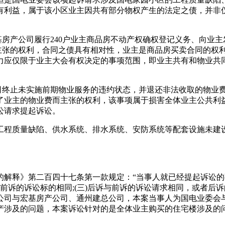
有利益，属于该小区业主因共有部分物权产生的法定之债，并非
房产公司履行240户业主商品房不动产权确权登记义务、向业主
》而主张的权利，合同之债具有相对性，业主是商品房买卖合同的
力应仅限于业主大会有权决定的事项范围，即业主共有和物业共
。
止未实施前期物业服务的违约状态，并退还非法收取的物业费54
了业主的物业费而主张的权利，该事项属于损害全体业主公共利
讼请求提起诉讼。
程质量缺陷、供水系统、排水系统、安防系统等配套设施未建设
。
释》第二百四十七条第一款规定：“当事人就已经提起诉讼的
前诉的诉讼标的相同;(三)后诉与前诉的诉讼请求相同，或者后诉的
公司与宏基房产公司、通州建总公司，本案当事人为国电业委会
产涉及的问题，本案诉讼针对的是全体业主购买的住宅楼涉及的