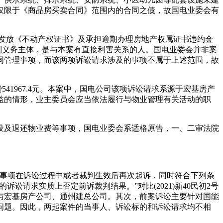
仅限于《商品房买卖合同》范围内的合同之债，故国电业委会有
发放《不动产权证书》及承担逾期办理房地产权属证书违约金
权利义务主体，是与本案有直接利害关系的人。国电业委会并非案
同管理事项，而该两项诉讼请求涉及的事项不属于上述范围，故
1967.4元。本案中，国电公司该项诉讼请求系源于宏基房产
益的情形，业主委员会应当依法履行与物业管理有关活动的职
及退还物业费等事项，国电业委会系适格原告，一、二审法院
事项在诉讼过程中或者裁判生效后再次起诉，同时符合下列条
诉讼请求实质上否定前诉裁判结果。”对比(2021)新40民初2号
与宏基房产公司、通州建总公司。其次，前案诉讼主要针对国能
问题。因此，两起案件的当事人、诉讼标的和诉讼请求均不相