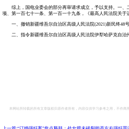
综上，国电业委会的部分再审请求成立，予以支持。一、二
项、第一百七十一条、第一百一十九条，《最高人民法院关于
一、撤销新疆维吾尔自治区高级人民法院(2021)新民终48号
二、指令新疆维吾尔自治区高级人民法院伊犁哈萨克自治州
本网站所转载的所有文章版权归原作者所有，内容仅供学习参考之用，不作商用
上一篇:“订婚强奸案”焦点释疑：处女膜未破裂能否左右强奸罪