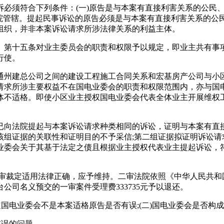
符合下列条件：(一)原告是与本案有直接利害关系的公民、法人
法院管辖。提起民事诉讼的原告必须是与本案有直接利害关系的
组织，并非本案诉讼请求所涉法律关系的利益主体。
第十五条对业主委员会的职责和权限予以规定，即业主共有事项
行使。
州建总公司之间的建设工程施工合同关系和宏基房产公司与小区
请求所涉主要权益不在国电业委会的职责和权限范围内，亦与国
体不适格。即使小区业主授权国电业委会代表全体业主开展维权
向法院提起与本案诉讼请求种类相同的诉讼，证明与本案有直接
该组证据的关联性和证明目的不予采信;第二组证据拟证明诉讼请
业委会关于其基于法定之债且根据业主授权代表业主提起诉讼，
裁定适用法律正确，应予维持。二审法院依照《中华人民共和
司名义预交的一审案件受理费333735元予以退还。
电业委会不是本案适格原告是否有误;(二)国电业委会是否构
有误的问题