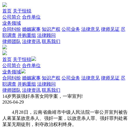
首页
关于恒锐
公司简介
合作单位
业务领域
合同纠纷
婚姻家事
知识产权
公司业务
法律意见
律师见证
尽
职调查
并购重组
法律顾问
律师团队
法律资讯
联系我们
首页
关于恒锐
公司简介
合作单位
业务领域
合同纠纷
婚姻家事
知识产权
公司业务
法律意见
律师见证
尽
职调查
并购重组
法律顾问
律师团队
法律资讯
联系我们
14岁男孩强奸杀害女同学案，一审宣判!
2026-04-29
4月28日，云南省曲靖市中级人民法院一审公开宣判被告
人蒋某某故意杀人、强奸一案，以故意杀人罪、强奸罪判处蒋
某某无期徒刑，剥夺政治权利终身。