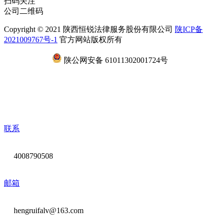
扫码关注
公司二维码
Copyright © 2021 陕西恒锐法律服务股份有限公司
陕ICP备
2021009767号-1
官方网站版权所有
陕公网安备 61011302001724号
联系
4008790508
邮箱
hengruifalv@163.com