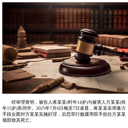
经审理查明，被告人蒋某某(时年14岁)与被害人方某某(殁
年15岁)系同学。2025年7月6日晚至7日凌晨，蒋某某采用暴力
手段企图对方某某实施奸淫，后恐罪行败露用双手掐住方某某
颈部致其死亡。