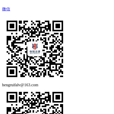
微信
hengruifalv@163.com