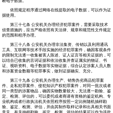
断电子数据。
依照规定程序通过网络在线提取的电子数据，可以作为证
据使用。
第三十七条 公安机关办理经济犯罪案件，需要采取技术
侦查措施的，应当严格依照有关法律、规章和规范性文件规定
的范围和程序办理。
第三十八条 公安机关办理非法集资、传销以及利用通讯
工具、互联网等技术手段实施的经济犯罪案件，确因客观条件
的限制无法逐一收集被害人陈述、证人证言等相关证据的，可
以结合已收集的言词证据和依法收集并查证属实的物证、书
证、视听资料、电子数据等实物证据，综合认定涉案人员人数
和涉案资金数额等犯罪事实，做到证据确实、充分。
第三十九条 公安机关办理生产、销售伪劣商品犯罪案
件、走私犯罪案件、侵犯知识产权犯罪案件，对同一批次或者
同一类型的涉案物品，确因实物数量较大，无法逐一勘验、鉴
定、检测、评估的，可以委托或者商请有资格的鉴定机构、专
业机构或者行政执法机关依照程序按照一定比例随机抽样勘
验、鉴定、检测、评估，并由其制作取样记录和出具相关书面
意见。有关抽样勘验、鉴定、检测、评估的结果可以作为该批