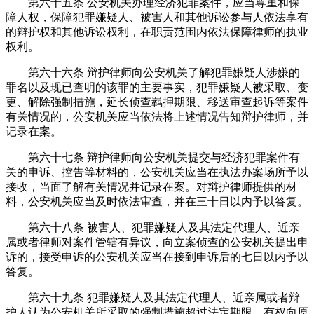
第六十五条 公安机关办理经济犯罪案件，应当尊重和保
障人权，保障犯罪嫌疑人、被害人和其他诉讼参与人依法享有
的辩护权和其他诉讼权利，在职责范围内依法保障律师的执业
权利。
第六十六条 辩护律师向公安机关了解犯罪嫌疑人涉嫌的
罪名以及现已查明的该罪的主要事实，犯罪嫌疑人被采取、变
更、解除强制措施，延长侦查羁押期限、移送审查起诉等案件
有关情况的，公安机关应当依法将上述情况告知辩护律师，并
记录在案。
第六十七条 辩护律师向公安机关提交与经济犯罪案件有
关的申诉、控告等材料的，公安机关应当在执法办案场所予以
接收，当面了解有关情况并记录在案。对辩护律师提供的材
料，公安机关应当及时依法审查，并在三十日以内予以答复。
第六十八条 被害人、犯罪嫌疑人及其法定代理人、近亲
属或者律师对案件管辖有异议，向立案侦查的公安机关提出申
诉的，接受申诉的公安机关应当在接到申诉后的七日以内予以
答复。
第六十九条 犯罪嫌疑人及其法定代理人、近亲属或者辩
护人认为公安机关所采取的强制措施超过法定期限，有权向原