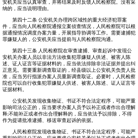
安机关应当认真审查，并将结果及时反馈人民检察院。没有采
纳的，应当说明理由。
第四十二条 公安机关办理跨区域性的重大经济犯罪案
件，应当向人民检察院通报立案侦查情况，人民检察院可以根
据通报情况调度办案力量，开展指导协调等工作。需要逮捕犯
罪嫌疑人的，公安机关应当提前与人民检察院沟通。
第四十三条 人民检察院在审查逮捕、审查起诉中发现公
安机关办案人员以非法方法收集犯罪嫌疑人供述、被害人陈
述、证人证言等证据材料的，应当依法排除非法证据并提出纠
正意见。需要重新调查取证的，经县级以上公安机关负责人批
准，应当另行指派办案人员重新调查取证。必要时，人民检察
院也可以自行收集犯罪嫌疑人供述、被害人陈述、证人证言等
证据材料。
公安机关发现收集物证、书证不符合法定程序，可能严重
影响司法公正的，应当要求办案人员予以补正或者作出合理解
释;不能补正或者作出合理解释的，应当依法予以排除，不得
作为提请批准逮捕、移送审查起诉的依据。
人民检察院发现收集物证、书证不符合法定程序，可能严