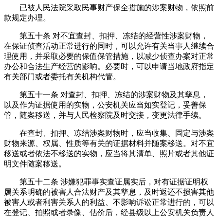
已被人民法院采取民事财产保全措施的涉案财物，依照前
款规定办理。
第五十条 对不宜查封、扣押、冻结的经营性涉案财物，
在保证侦查活动正常进行的同时，可以允许有关当事人继续合
理使用，并采取必要的保值保管措施，以减少侦查办案对正常
办公和合法生产经营的影响。必要时，可以申请当地政府指定
有关部门或者委托有关机构代管。
第五十一条 对查封、扣押、冻结的涉案财物及其孳息，
以及作为证据使用的实物，公安机关应当如实登记，妥善保
管，随案移送，并与人民检察院及时交接，变更法律手续。
在查封、扣押、冻结涉案财物时，应当收集、固定与涉案
财物来源、权属、性质等有关的证据材料并随案移送。对不宜
移送或者依法不移送的实物，应当将其清单、照片或者其他证
明文件随案移送。
第五十二条 涉嫌犯罪事实查证属实后，对有证据证明权
属关系明确的被害人合法财产及其孳息，及时返还不损害其他
被害人或者利害关系人的利益、不影响诉讼正常进行的，可以
在登记、拍照或者录像、估价后，经县级以上公安机关负责人