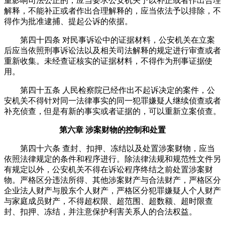
重影响司法公正的，应当要求公安机关予以补正或者作出合理
解释，不能补正或者作出合理解释的，应当依法予以排除，不
得作为批准逮捕、提起公诉的依据。
第四十四条 对民事诉讼中的证据材料，公安机关在立案
后应当依照刑事诉讼法以及相关司法解释的规定进行审查或者
重新收集。未经查证核实的证据材料，不得作为刑事证据使
用。
第四十五条 人民检察院已经作出不起诉决定的案件，公
安机关不得针对同一法律事实的同一犯罪嫌疑人继续侦查或者
补充侦查，但是有新的事实或者证据的，可以重新立案侦查。
第六章 涉案财物的控制和处置
第四十六条 查封、扣押、冻结以及处置涉案财物，应当
依照法律规定的条件和程序进行。除法律法规和规范性文件另
有规定以外，公安机关不得在诉讼程序终结之前处置涉案财
物。严格区分违法所得、其他涉案财产与合法财产，严格区分
企业法人财产与股东个人财产，严格区分犯罪嫌疑人个人财产
与家庭成员财产，不得超权限、超范围、超数额、超时限查
封、扣押、冻结，并注意保护利害关系人的合法权益。