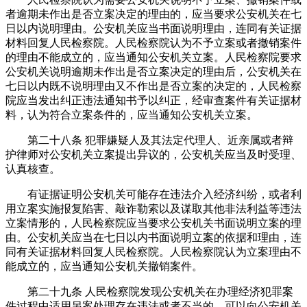
者逾期未作出是否立案决定的理由的，应当要求公安机关在七
日以内说明理由。公安机关应当书面说明理由，连同有关证据
材料回复人民检察院。人民检察院认为不予立案或者撤销案件
的理由不能成立的，应当通知公安机关立案。人民检察院要求
公安机关说明逾期未作出是否立案决定的理由后，公安机关在
七日以内既不说明理由又不作出是否立案的决定的，人民检察
院应当发出纠正违法通知书予以纠正，经审查案件有关证据材
料，认为符合立案条件的，应当通知公安机关立案。
第二十八条 犯罪嫌疑人及其法定代理人、近亲属或者辩
护律师对公安机关立案提出异议的，公安机关应当及时受理、
认真核查。
有证据证明公安机关可能存在违法介入经济纠纷，或者利
用立案实施报复陷害、敲诈勒索以及谋取其他非法利益等违法
立案情形的，人民检察院应当要求公安机关书面说明立案的理
由。公安机关应当在七日以内书面说明立案的依据和理由，连
同有关证据材料回复人民检察院。人民检察院认为立案理由不
能成立的，应当通知公安机关撤销案件。
第二十九条 人民检察院发现公安机关在办理经济犯罪案
件过程中适用另案处理存在违法或者不当的，可以向公安机关