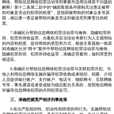
网络、帮助信息网络犯罪活动等刑事案件适用法律若干问题的
解释》第十二条第二款中的“确因客观条件限制无法查证被帮
助对象是否达到犯罪的程度”，是指因被帮助的对象众多等原
因，难以逐一查证被帮助对象是否达到被追究刑事责任的程
度。
7.准确区分帮助信息网络犯罪活动罪与掩饰、隐瞒犯罪所
得、犯罪所得收益罪。办案机关应当综合考察行为人主观明知
的内容和程度、提供帮助的类型和方式，根据主客观相一致原
则准确区分涉“两卡”案件中帮助信息网络犯罪活动罪与掩饰、
隐瞒犯罪所得、犯罪所得收益罪，准确定罪量刑，做到罪责刑
相适应。
8.准确区分帮助信息网络犯罪活动罪与关联犯罪共犯。为
他人利用信息网络实施诈骗等犯罪收购或者组织、招募、介绍
人员提供银行账户、支付账户、电话卡、物联网卡、互联网账
号等，事先通谋或者形成较为稳定配合关系的，按照电信网络
诈骗等信息网络犯罪的共同犯罪处罚。
三、准确把握宽严相济刑事政策
9.依法严惩组织性、职业性和跨境协同行为。实施帮助信